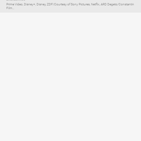
Prime Video, Disney+, Disney, ZDF/Courtesy of Sony Pictures, Netflix, ARD Degeto/Constantin
Film...
Elternratgeber für
TV, Streaming & YouTube