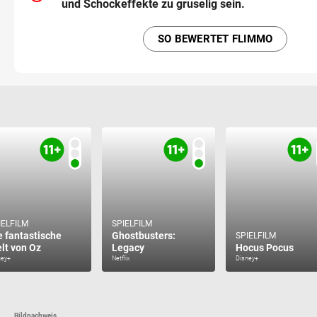
und Schockeffekte zu gruselig sein.
SO BEWERTET FLIMMO
IELFILM
SPIELFILM
e fantastische
Ghostbusters:
SPIELFILM
lt von Oz
Legacy
Hocus Pocus
ney+
Netflix
Disney+
Bildnachweis