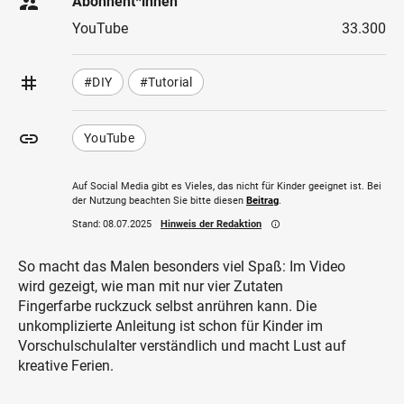
supervisor_account
Abonnent*innen
YouTube
33.300
tag
#DIY
#Tutorial
insert_link
YouTube
Auf Social Media gibt es Vieles, das nicht für Kinder geeignet ist. Bei
der Nutzung beachten Sie bitte diesen
Beitrag
.
Stand:
08.07.2025
Hinweis der Redaktion
info_outline
So macht das Malen besonders viel Spaß: Im Video
wird gezeigt, wie man mit nur vier Zutaten
Fingerfarbe ruckzuck selbst anrühren kann. Die
unkomplizierte Anleitung ist schon für Kinder im
Vorschulschulalter verständlich und macht Lust auf
kreative Ferien.