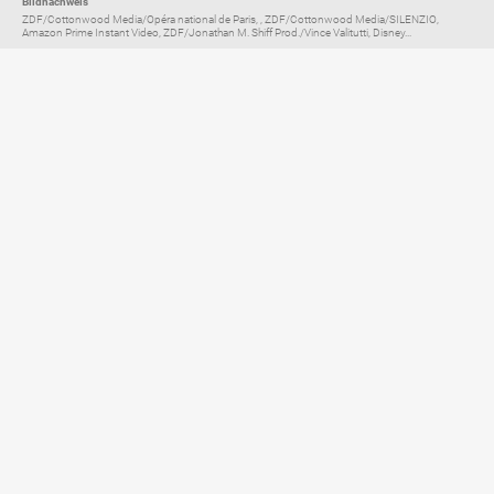
Bildnachweis
ZDF/Cottonwood Media/Opéra national de Paris, , ZDF/Cottonwood Media/SILENZIO,
Amazon Prime Instant Video, ZDF/Jonathan M. Shiff Prod./Vince Valitutti, Disney...
Elternratgeber für
TV, Streaming & YouTube