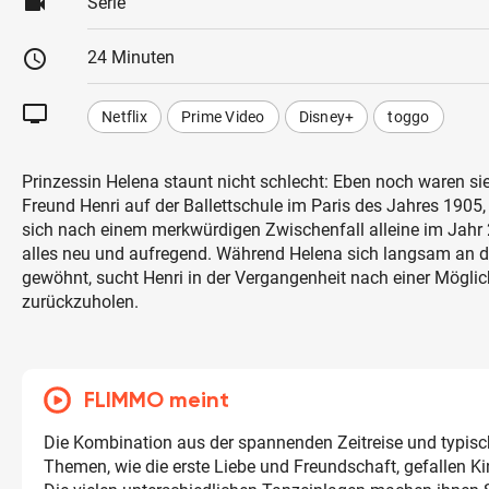
videocam
Serie
schedule
24 Minuten
tv
Netflix
Prime Video
Disney+
toggo
Prinzessin Helena staunt nicht schlecht: Eben noch waren sie
Freund Henri auf der Ballettschule im Paris des Jahres 1905,
sich nach einem merkwürdigen Zwischenfall alleine im Jahr 2
alles neu und aufregend. Während Helena sich langsam an d
gewöhnt, sucht Henri in der Vergangenheit nach einer Möglich
zurückzuholen.
FLIMMO meint
Die Kombination aus der spannenden Zeitreise und typisc
Themen, wie die erste Liebe und Freundschaft, gefallen K