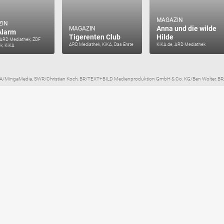
MAGAZIN
ZIN
Anna und die wilde
MAGAZIN
Alarm
Tigerenten Club
Hilde
 ARD Mediathek, ZDF
ARD Mediathek, KiKA, Das Erste
KiKA.de, ARD Mediathek
k, KiKA
KA/MingaMedia, SWR/Christian Koch, BR/TEXT+BILD Medienproduktion GmbH & Co. KG/Ben Wolter, BR/