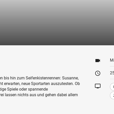
videocam
M
schedule
25
n bis hin zum Seifenkistenrennen: Susanne,
ht erwarten, neue Sportarten auszutesten. Ob
tv
stige Spiele oder spannende
rei lassen nichts aus und gehen dabei allem