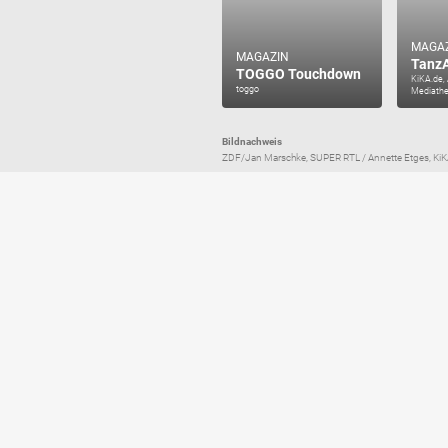
MAGA
MAGAZIN
Tanz
TOGGO Touchdown
KiKA.de,
toggo
Mediathe
Bildnachweis
ZDF/Jan Marschke, SUPER RTL / Annette Etges, Ki