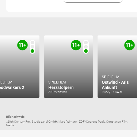
SPIELFILM
Ostwind - Aris
IELFILM
SPIELFILM
odwalkers 2
Herzstolpern
Ankunft
o
ZDF Mediathek
Disney+, KiKA.de
Bildnachweis
, 20th Century Fox, Studiocanal GmbH/Marc Reimann, ZDF/Georges Pauly, Constantin Film,
Netflix...