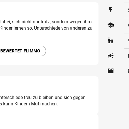
flash_on
 dabei, sich nicht nur trotz, sondern wegen ihrer
school
Kinder lernen so, Unterschiede von anderen zu
escalator_warning
 BEWERTET FLIMMO
campaign
movie
r Unterschiede treu zu bleiben und sich gegen
s kann Kindern Mut machen.