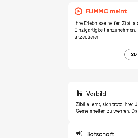
FLIMMO meint
Ihre Erlebnisse helfen Zibilla
Einzigartigkeit anzunehmen. 
akzeptieren.
SO
escalator_warning
Vorbild
Zibilla lernt, sich trotz ihre
Gemeinheiten zu wehren. Da
campaign
Botschaft