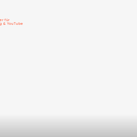
er für
ng & YouTube