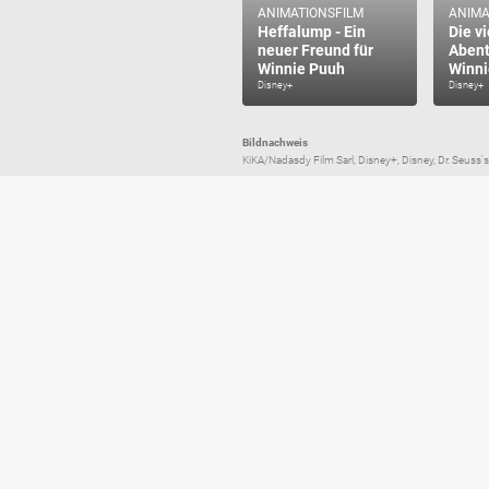
ANIMATIONSFILM
ANIMA
Heffalump - Ein
Die v
neuer Freund für
Abent
Winnie Puuh
Winni
Disney+
Disney+
Bildnachweis
KiKA/Nadasdy Film Sarl, Disney+, Disney, Dr. Seuss