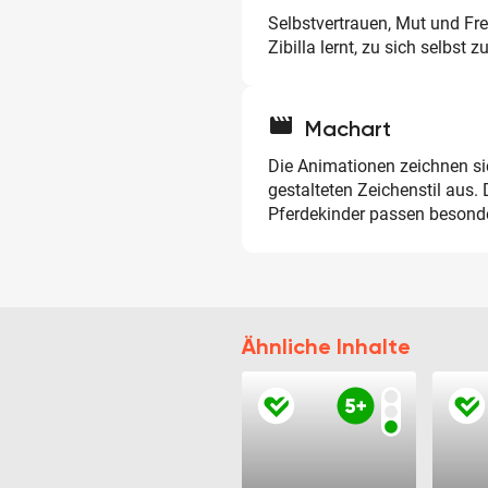
Selbstvertrauen, Mut und Fr
Zibilla lernt, zu sich selbst z
movie
Machart
Die Animationen zeichnen sic
gestalteten Zeichenstil aus
Pferdekinder passen besonder
Ähnliche Inhalte