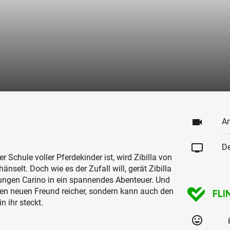
videocam
An
tv
De
er Schule voller Pferdekinder ist, wird Zibilla von
selt. Doch wie es der Zufall will, gerät Zibilla
gen Carino in ein spannendes Abenteuer. Und
nen neuen Freund reicher, sondern kann auch den
FLI
 ihr steckt.
tag_faces