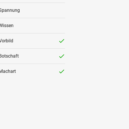
Spannung
Wissen
checked
Vorbild
checked
Botschaft
checked
Machart