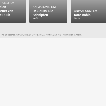
TIONSFILM
ielen
ANIMATIONSFILM
euer von
Dr. Seuss: Die
ANIMATIONSFILM
e Puuh
Schnipfen
Rote Robin
Netflix
Netflix
's The Sneetches. Cr. COURTESY OF NETFLIX, Netflix, ZDF / EP-Animation GmbH...