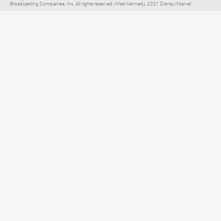
Broadcasting Companies, Inc. All rights reserved./Matt Kennedy, 2021 Disney/Marvel...
Elternratgeber für
TV, Streaming & YouTube