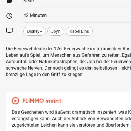
videocam
Serie
schedule
42 Minuten
tv
Disney+
Joyn
Kabel Eins
Die Feuerwehrleute der 126. Feuerwache im texanischen Austi
Leben aufs Spiel, um Menschen aus Gefahren zu retten. Ega
Autounfall oder Naturkatastrophen, der Job bei der Feuerwehr 
schwache Nerven. Dennoch gelingt es den selbstlosen Held*in
brenzlige Lage in den Griff zu kriegen.
FLIMMO meint
Das Geschehen wird äußerst dramatisch inszeniert, was K
verängstigen kann. Auch der Anblick von Verwundeten ode
zugerichteten Leichen kann sie verstören und überfordern.