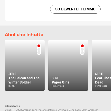
SO BEWERTET FLIMMO
Ähnliche Inhalte
SERIE
SERIE
The Falcon and The
Fear The 
SERIE
Winter Soldier
Paper Girls
Dead
Disney+
Prime Video
Prime Video
Bildnachweis
Disney+, , 2022 Amazon.com, Inc. or its affiliates, SWR/Luis Zeno Kuhn, 2011 American