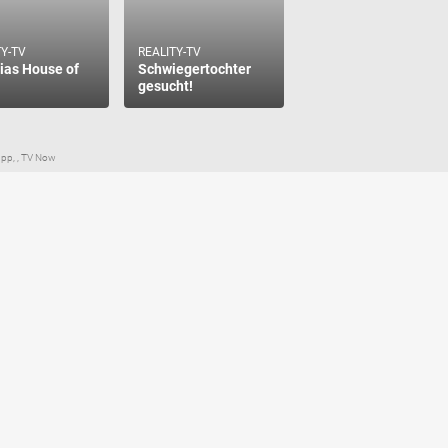
TY-TV
REALITY-TV
ias House of
Schwiegertochter
gesucht!
pp, , TV Now