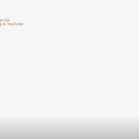
er für
ng & YouTube