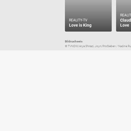
REALI
Claud
REALITY-TV
Love is King
Love
Bildnachweis
© TVNOW/Arya Shirazi, Joyn/ProSieben / Nadine Ru