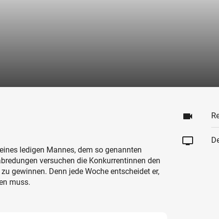
videocam
Re
tv
De
 eines ledigen Mannes, dem so genannten
abredungen versuchen die Konkurrentinnen den
 zu gewinnen. Denn jede Woche entscheidet er,
hen muss.