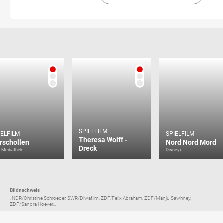
SPIELFILM
IELFILM
SPIELFILM
Theresa Wolff -
rschollen
Nord Nord Mord
Dreck
 Mediathek
Disney+
Bildnachweis
, NDR/Christine Schroeder, SWR/Diwafilm, ZDF/Felix Abraham, ZDF/Manju Sawhney,
ZDF/Sandra Hoever...