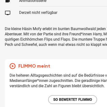
videocam
Animationsserie
tv
Derzeit nicht verfügbar
Die kleine Häsin Mofy erlebt im bunten Baumwollwald jeden
Abenteuer. Mit von der Partie sind ihre Freund*innen Harry, 
quirligen Eichhörnchen Flips und Flaps. Die muntere Trupp
Pech und Schwefel, auch wenn mal etwas nicht so klappt wie
FLIMMO meint
Die heiteren Alltagsgeschichten sind auf die Bedürfnisse 
Medienanfänger*innen zugeschnitten. Die geradlinige Hand
verständlich und die Zahl an Figuren bleibt übersichtlich.
SO BEWERTET FLIMMO