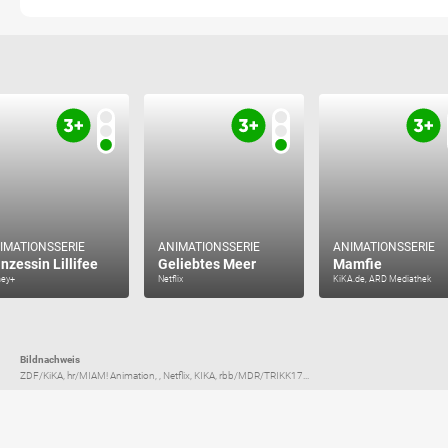
IMATIONSSERIE
ANIMATIONSSERIE
ANIMATIONSSERIE
inzessin Lillifee
Geliebtes Meer
Mamfie
ney+
Netflix
KiKA.de, ARD Mediathek
Bildnachweis
ZDF/KiKA, hr/MIAM! Animation, , Netflix, KIKA, rbb/MDR/TRIKK17...