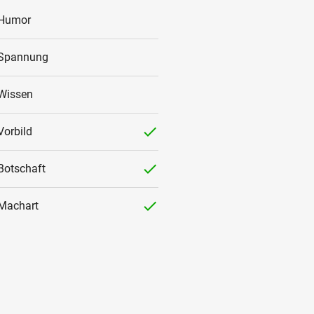
Humor
Spannung
Wissen
checked
Vorbild
checked
Botschaft
checked
Machart