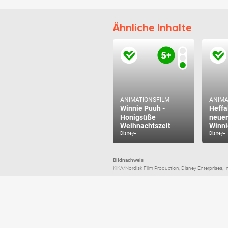
Ähnliche Inhalte
ANIMATIONSFILM
ANIMA
Winnie Puuh -
Heffa
Honigsüße
neuer
Weihnachtszeit
Winni
Disney+
Disney+
Bildnachweis
KiKA/Nordisk Film Production, Disney Enterprises