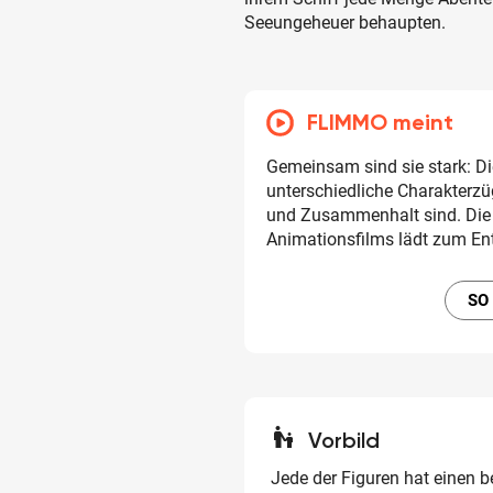
Seeungeheuer behaupten.
FLIMMO meint
Gemeinsam sind sie stark: Die
unterschiedliche Charakterz
und Zusammenhalt sind. Die 
Animationsfilms lädt zum En
SO
escalator_warning
Vorbild
Jede der Figuren hat einen 