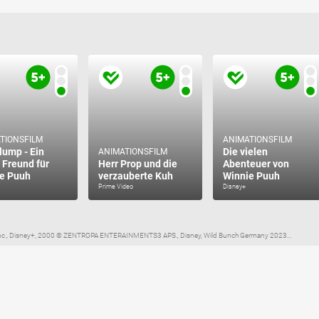
TIONSFILM
ANIMATIONSFILM
lump - Ein
Die vielen
ANIMATIONSFILM
 Freund für
Herr Prop und die
Abenteuer von
e Puuh
verzauberte Kuh
Winnie Puuh
Prime Video
Disney+
, Inc., Disney+, 2000 © ZENTROPA ENTERAINMENTS3 APS., Disney, Wild Bunch Germany 2023...