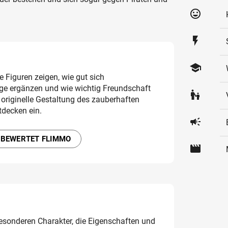
tag_faces
flash_on
school
 Figuren zeigen, wie gut sich
üge ergänzen und wie wichtig Freundschaft
escalator_warning
originelle Gestaltung des zauberhaften
tdecken ein.
campaign
 BEWERTET FLIMMO
movie
besonderen Charakter, die Eigenschaften und