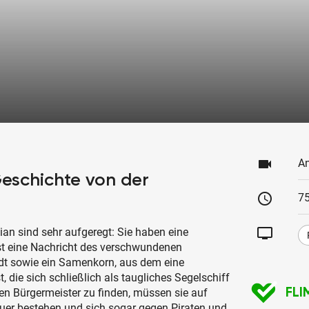
videocam
An
Geschichte von der
schedule
75
tv
an sind sehr aufgeregt: Sie haben eine
st eine Nachricht des verschwundenen
adt sowie ein Samenkorn, aus dem eine
die sich schließlich als taugliches Segelschiff
FLI
den Bürgermeister zu finden, müssen sie auf
uer bestehen und sich sogar gegen Piraten und