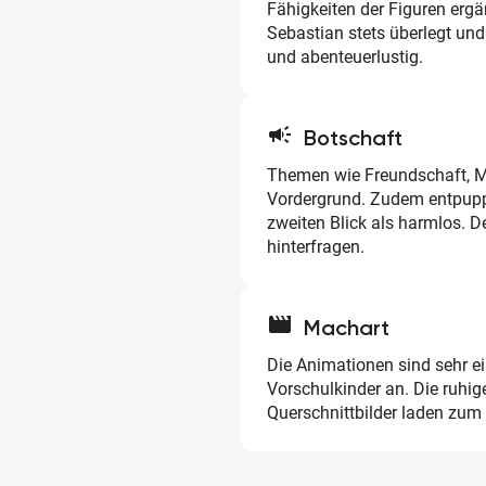
Fähigkeiten der Figuren ergä
Sebastian stets überlegt und
und abenteuerlustig.
campaign
Botschaft
Themen wie Freundschaft, 
Vordergrund. Zudem entpuppe
zweiten Blick als harmlos. De
hinterfragen.
movie
Machart
Die Animationen sind sehr e
Vorschulkinder an. Die ruhig
Querschnittbilder laden zum