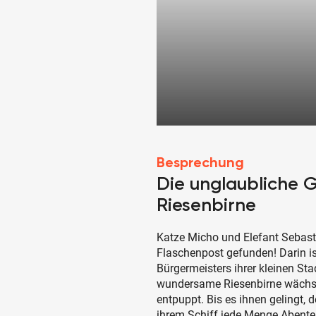
Besprechung
Die unglaubliche 
Riesenbirne
Katze Micho und Elefant Sebasti
Flaschenpost gefunden! Darin i
Bürgermeisters ihrer kleinen St
wundersame Riesenbirne wächst, 
entpuppt. Bis es ihnen gelingt, 
ihrem Schiff jede Menge Abente