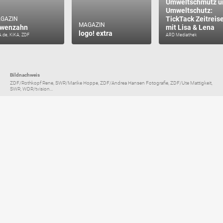
Umweltschmutz u
Umweltschutz:
TickTack Zeitreis
GAZIN
MAGAZIN
wenzahn
mit Lisa & Lena
logo! extra
.de, KiKA, ZDF
ARD Mediathek
Bildnachweis
ZDF/Rothkopf Rene, SWR/Marike Hoppe, ZDF/Andrea Hansen Fotografie, ZDF/Ute Mattigkeit,
SWR, WDR/tvision...