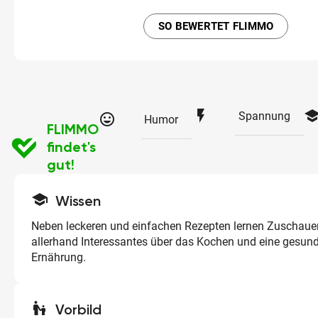
SO BEWERTET FLIMMO
flash_on
schoo
Spannung
tag_faces
Humor
FLIMMO
findet's
gut!
school
Wissen
Neben leckeren und einfachen Rezepten lernen Zuschaue
allerhand Interessantes über das Kochen und eine gesu
Ernährung.
escalator_warning
Vorbild