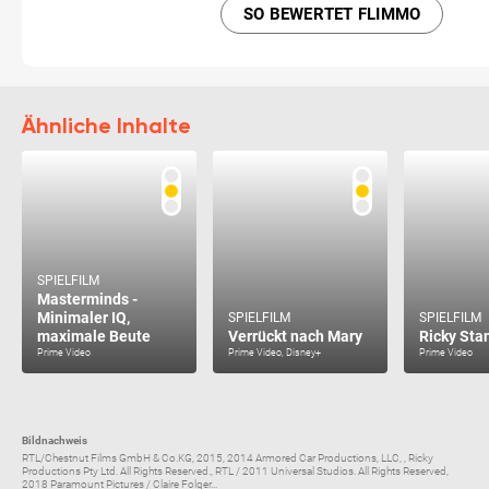
SO BEWERTET FLIMMO
Ähnliche Inhalte
SPIELFILM
Masterminds -
Minimaler IQ,
SPIELFILM
SPIELFILM
maximale Beute
Verrückt nach Mary
Ricky Sta
Prime Video
Prime Video, Disney+
Prime Video
Bildnachweis
RTL/Chestnut Films GmbH & Co.KG, 2015, 2014 Armored Car Productions, LLC, , Ricky
Productions Pty Ltd. All Rights Reserved., RTL / 2011 Universal Studios. All Rights Reserved,
2018 Paramount Pictures / Claire Folger...