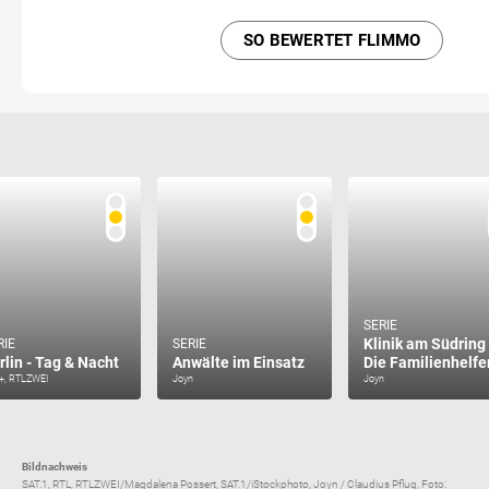
SO BEWERTET FLIMMO
SERIE
Klinik am Südring 
RIE
SERIE
rlin - Tag & Nacht
Anwälte im Einsatz
Die Familienhelfe
+, RTLZWEI
Joyn
Joyn
Bildnachweis
SAT.1, RTL, RTLZWEI/Magdalena Possert, SAT.1/iStockphoto, Joyn / Claudius Pflug, Foto: