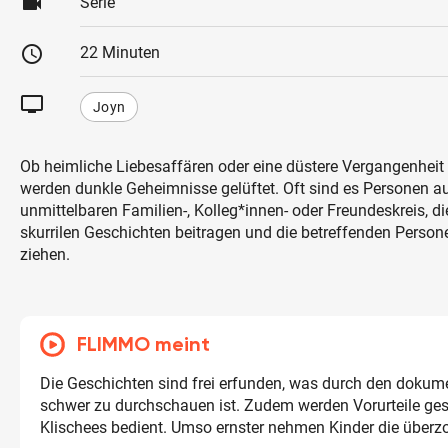
videocam
Serie
schedule
22 Minuten
tv
Joyn
Ob heimliche Liebesaffären oder eine düstere Vergangenheit -
werden dunkle Geheimnisse gelüftet. Oft sind es Personen 
unmittelbaren Familien-, Kolleg*innen- oder Freundeskreis, di
skurrilen Geschichten beitragen und die betreffenden Perso
ziehen.
FLIMMO meint
Die Geschichten sind frei erfunden, was durch den dokume
schwer zu durchschauen ist. Zudem werden Vorurteile ge
Klischees bedient. Umso ernster nehmen Kinder die überzo