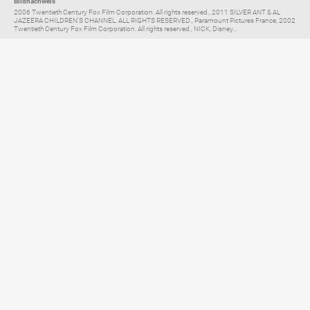
Bildnachweis
2006 Twentieth Century Fox Film Corporation. All rights reserved., 2011 SILVER ANT & AL
JAZEERA CHILDREN'S CHANNEL. ALL RIGHTS RESERVED., Paramount Pictures France, 2002
Twentieth Century Fox Film Corporation. All rights reserved., NICK, Disney...
Elternratgeber für
TV, Streaming & YouTube