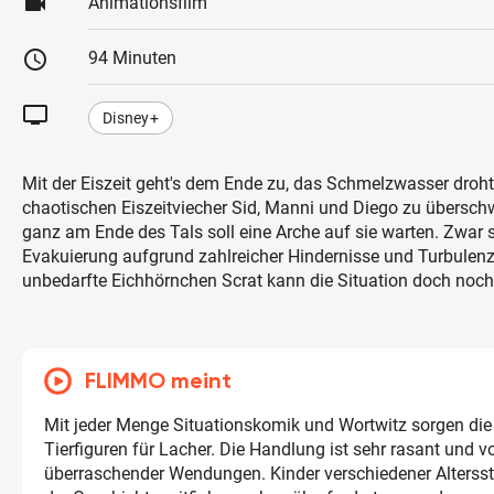
videocam
Animationsfilm
schedule
94 Minuten
tv
Disney+
Mit der Eiszeit geht's dem Ende zu, das Schmelzwasser droht
chaotischen Eiszeitviecher Sid, Manni und Diego zu übers
ganz am Ende des Tals soll eine Arche auf sie warten. Zwar s
Evakuierung aufgrund zahlreicher Hindernisse und Turbulen
unbedarfte Eichhörnchen Scrat kann die Situation doch noch 
FLIMMO meint
Mit jeder Menge Situationskomik und Wortwitz sorgen di
Tierfiguren für Lacher. Die Handlung ist sehr rasant und vo
überraschender Wendungen. Kinder verschiedener Alterss