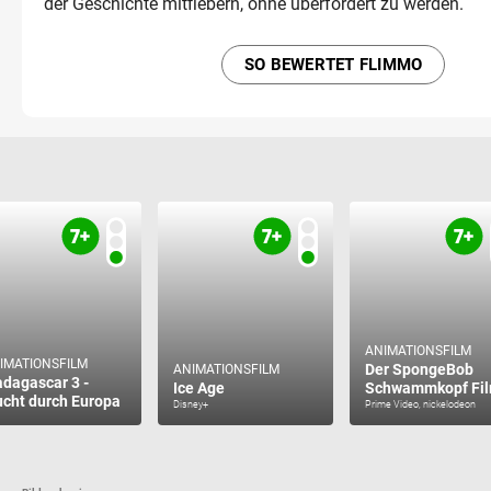
der Geschichte mitfiebern, ohne überfordert zu werden.
SO BEWERTET FLIMMO
ANIMATIONSFILM
IMATIONSFILM
Der SpongeBob
ANIMATIONSFILM
dagascar 3 -
Ice Age
Schwammkopf Fi
ucht durch Europa
Disney+
Prime Video, nickelodeon