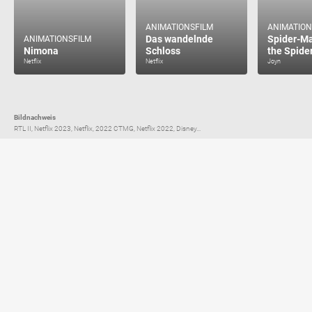
ANIMATIONSFILM
ANIMATION
Das wandelnde
Spider-Ma
ANIMATIONSFILM
Nimona
Schloss
the Spide
Netflix
Netflix
Joyn
Bildnachweis
RTL II, Netflix 2023, Netflix, 2022 CTMG, Netflix 2022, Disney...