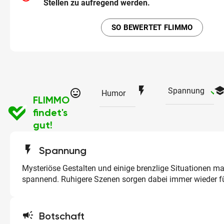
Stellen zu aufregend werden.
SO BEWERTET FLIMMO
flash_on
schoo
ch
Spannung
tag_faces
Humor
FLIMMO
findet's
gut!
flash_on
Spannung
Mysteriöse Gestalten und einige brenzlige Situationen m
spannend. Ruhigere Szenen sorgen dabei immer wieder f
campaign
Botschaft