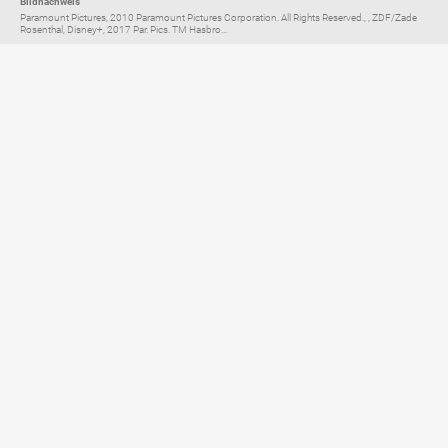
Bildnachweis
Paramount Pictures, 2010 Paramount Pictures Corporation. All Rights Reserved., , ZDF/Zade
Rosenthal, Disney+, 2017 Par. Pics. TM Hasbro...
Elternratgeber für
TV, Streaming & YouTube