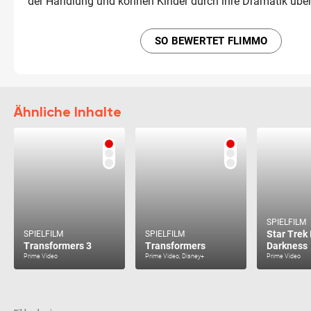
der Handlung und können Kinder durch ihre Dramatik über
SO BEWERTET FLIMMO
Ähnliche Inhalte
SPIELFILM
Star Trek 
SPIELFILM
SPIELFILM
Transformers 3
Transformers
Darkness
Prime Video
Prime Video, Disney+
Prime Video