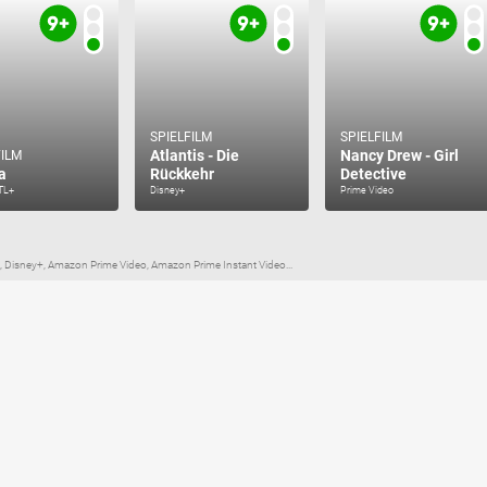
SPIELFILM
SPIELFILM
Atlantis - Die
Nancy Drew - Girl
FILM
a
Rückkehr
Detective
RTL+
Disney+
Prime Video
., Disney+, Amazon Prime Video, Amazon Prime Instant Video...