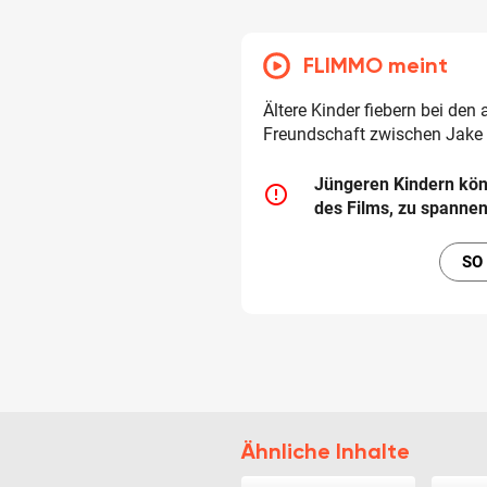
FLIMMO meint
Ältere Kinder fiebern bei den
Freundschaft zwischen Jake 
Jüngeren Kindern kö
error_outline
des Films, zu spanne
SO
Ähnliche Inhalte