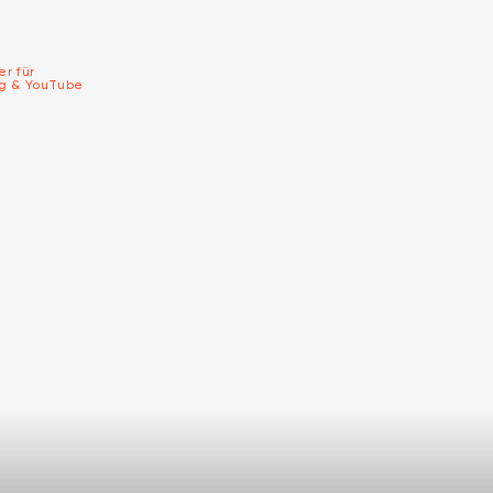
er für
ng & YouTube