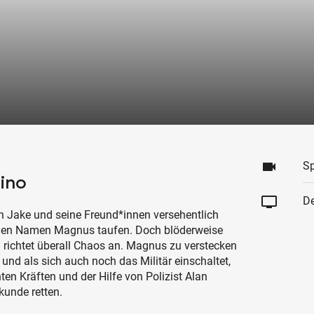
videocam
Sp
Dino
tv
De
n Jake und seine Freund*innen versehentlich
f den Namen Magnus taufen. Doch blöderweise
nd richtet überall Chaos an. Magnus zu verstecken
und als sich auch noch das Militär einschaltet,
nten Kräften und der Hilfe von Polizist Alan
kunde retten.