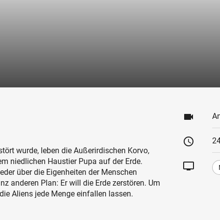
videocam
An
schedule
24
stört wurde, leben die Außerirdischen Korvo,
em niedlichen Haustier Pupa auf der Erde.
tv
ieder über die Eigenheiten der Menschen
nz anderen Plan: Er will die Erde zerstören. Um
die Aliens jede Menge einfallen lassen.