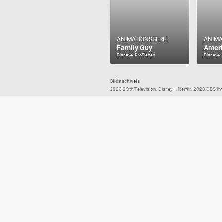
ANIMATIONSSERIE
ANIMA
Family Guy
Amer
Disney+, ProSieben
Disney+
Bildnachweis
2020 2Oth Television, Disney+, Netflix, 2020 CBS Int