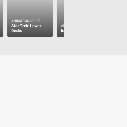
ANIMATIONSSERIE
Star Trek: Lower
ANIMATIONSSERIE
ANIMATIO
Decks
Inside Job
South Pa