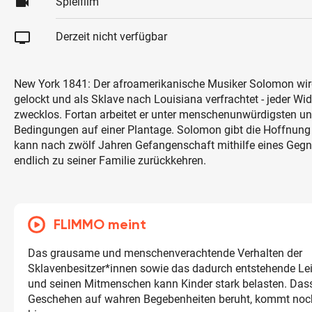
videocam
Spielfilm
tv
Derzeit nicht verfügbar
New York 1841: Der afroamerikanische Musiker Solomon wird 
gelockt und als Sklave nach Louisiana verfrachtet - jeder Wid
zwecklos. Fortan arbeitet er unter menschenunwürdigsten 
Bedingungen auf einer Plantage. Solomon gibt die Hoffnung
kann nach zwölf Jahren Gefangenschaft mithilfe eines Gegne
endlich zu seiner Familie zurückkehren.
FLIMMO meint
Das grausame und menschenverachtende Verhalten der
Sklavenbesitzer*innen sowie das dadurch entstehende L
und seinen Mitmenschen kann Kinder stark belasten. Dass
Geschehen auf wahren Begebenheiten beruht, kommt noc