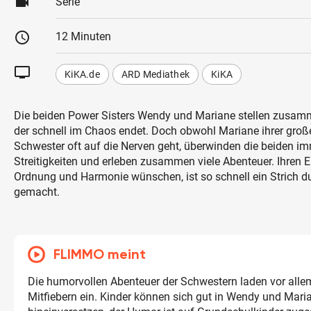
videocam
Serie
schedule
12 Minuten
tv
KiKA.de
ARD Mediathek
KiKA
Die beiden Power Sisters Wendy und Mariane stellen zusamm
der schnell im Chaos endet. Doch obwohl Mariane ihrer groß
Schwester oft auf die Nerven geht, überwinden die beiden im
Streitigkeiten und erleben zusammen viele Abenteuer. Ihren El
Ordnung und Harmonie wünschen, ist so schnell ein Strich 
gemacht.
FLIMMO meint
Die humorvollen Abenteuer der Schwestern laden vor al
Mitfiebern ein. Kinder können sich gut in Wendy und Mari