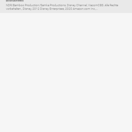
Bildnachweis
NDR/Bamboo Production/Samka Productions, Disney Channel, ViacomCBS. Alle Rechte
vorbehalten., Disney, 2012 Disney Enterprises, 2020 Amazon.com Inc.,...
Elternratgeber für
TV, Streaming & YouTube