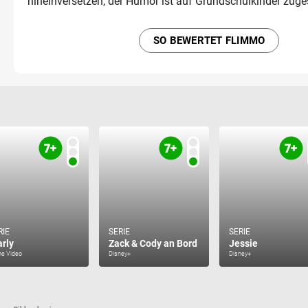
hineinversetzen, der Humor ist auf Grundschulkinder zuge
SO BEWERTET FLIMMO
RIE
SERIE
SERIE
arly
Zack & Cody an Bord
Jessie
me Video
Disney+
Disney+