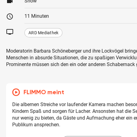
videocam
Show
schedule
11 Minuten
tv
ARD Mediathek
Moderatorin Barbara Schöneberger und ihre Lockvögel brin
Menschen in absurde Situationen, die zu spaßigen Verwickl
Prominente müssen sich den ein oder anderen Schabernack g
FLIMMO meint
Die albernen Streiche vor laufender Kamera machen beson
Kindern Spaß und sorgen für Lacher. Ansonsten hat die 
nur wenig zu bieten, da Gäste und Aufmachung eher ein 
Publikum ansprechen.