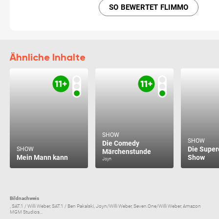
SO BEWERTET FLIMMO
Ähnliche Inhalte
SHOW
SHOW
Die Comedy
Die Super
SHOW
Märchenstunde
Mein Mann kann
Show
Joyn
Bildnachweis
, SAT.1 / Willi Weber, SAT.1 / Ben Pakalski, Joyn/Willi Weber, Seven.One/Willi Weber, Amazon
MGM Studios...