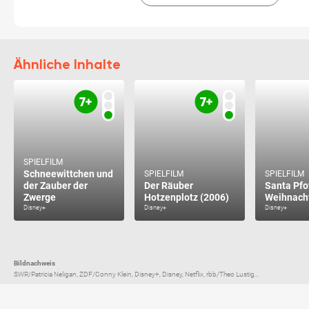
Ähnliche Inhalte
SPIELFILM
Schneewittchen und
SPIELFILM
SPIELFILM
der Zauber der
Der Räuber
Santa Pfo
Zwerge
Hotzenplotz (2006)
Disney+
Disney+
Disney+
Bildnachweis
SWR/Patricia Neligan, ZDF/Conny Klein, Disney+, Disney, Netflix, rbb/Theo Lustig...