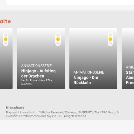
alte
ANIMATIONSSERIE
ANIM
Ninjago - Aufstieg
Star
ANIMATIONSSERIE
der Drachen
Ninjago - Die
Abe
Netflix, Prime Video, RTL+,
Rückkehr
Fre
SuperRTL
Bildnachweis
Playmobil, Lucasfilm Ltd. All Rights Reserved / Disney+, , SUPER RTL, The LEGO Group &
Lucasfilm Entertainment Company Ltd. LLC. All rights reserved.