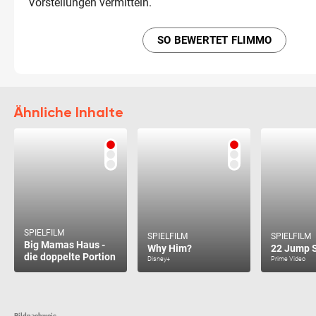
Vorstellungen vermitteln.
SO BEWERTET FLIMMO
Ähnliche Inhalte
SPIELFILM
SPIELFILM
SPIELFILM
Big Mamas Haus -
Why Him?
22 Jump S
die doppelte Portion
Disney+
Prime Video
Bildnachweis