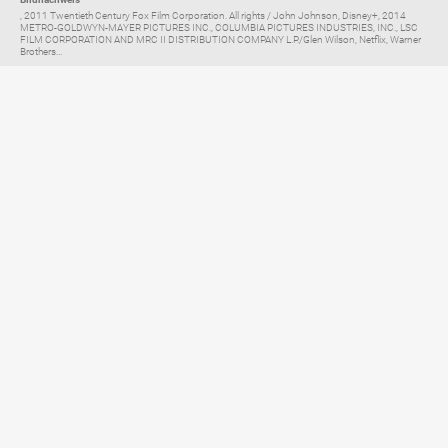
, 2011 Twentieth Century Fox Film Corporation. All rights / John Johnson, Disney+, 2014
METRO-GOLDWYN-MAYER PICTURES INC., COLUMBIA PICTURES INDUSTRIES, INC., LSC
FILM CORPORATION AND MRC II DISTRIBUTION COMPANY L.P./Glen Wilson, Netflix, Warner
Brothers...
Elternratgeber für
TV, Streaming & YouTube