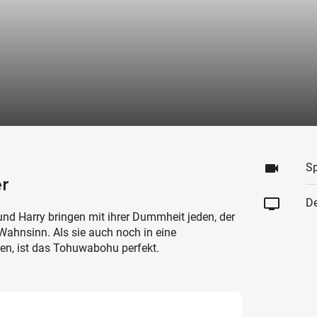
videocam
Sp
r
tv
De
 und Harry bringen mit ihrer Dummheit jeden, der
Wahnsinn. Als sie auch noch in eine
n, ist das Tohuwabohu perfekt.