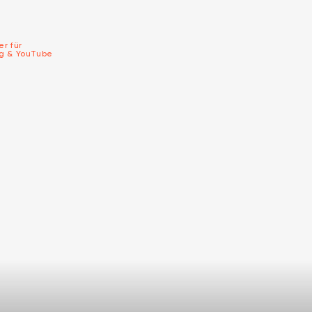
er für
ng & YouTube