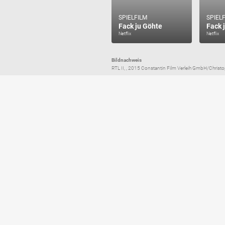
SPIELFILM
SPIEL
Fack ju Göhte
Fack 
Netflix
Netflix
Bildnachweis
RTL II, , 2015 Constantin Film Verleih GmbH/Christ