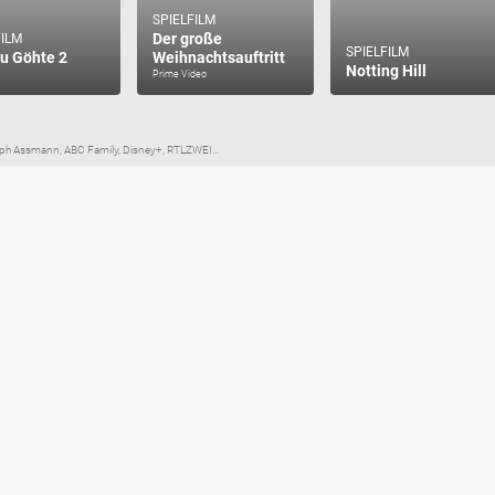
SPIELFILM
Der große
FILM
SPIELFILM
ju Göhte 2
Weihnachtsauftritt
Notting Hill
Prime Video
oph Assmann, ABC Family, Disney+, RTLZWEI...