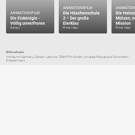
ANIMATIONSFILM
ANIMATION
Die Häschenschule
Die Heinz
ANIMATIONSFILM
Die Eiskönigin -
2 – Der große
Mützen, 
Völlig unverfroren
Eierklau
Mission
Disney+
Prime Video
Prime Video
Bildnachweis
Wild Bunch Germany, Disney+, Leonine, TOBIS Film GmbH, Universal Pictures and Illumination
Entertainment, ...