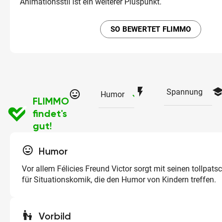
Animationsstil ist ein weiterer Pluspunkt.
SO BEWERTET FLIMMO
flash_on
schoo
Spannung
tag_faces
checked
Humor
FLIMMO
findet's
gut!
tag_faces
Humor
Vor allem Félicies Freund Victor sorgt mit seinen tollpat
für Situationskomik, die den Humor von Kindern treffen.
escalator_warning
Vorbild