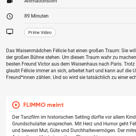
videocam
Animationsfilm
schedule
89 Minuten
tv
Prime Video
Das Waisenmädchen Félicie hat einen großen Traum: Sie will 
der großen Bühne stehen. Um diesen Traum wahr zu machen, f
besten Freund Victor aus dem Waisenhaus nach Paris. Trotz 
glaubt Félicie immer an sich, arbeitet hart und kann auf die U
Freund*innen zählen. Und so wird sie tatsächlich zu einer ech
FLIMMO meint
Der Tanzfilm im historischen Setting dürfte vor allem Kind
Grundschulalter ansprechen. Mit Herz und Humor geht Fél
und beweist Mut, Güte und Durchhaltevermögen. Der mitr