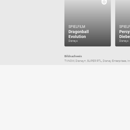
SPIELFILM
SPIEL
Dragonball
Percy
Evolution
Diebe
Disney+
Disney+
Bildnachweis
TVNOW, Disney+, SUPER RTL, Disney Enterprises, Inc. a