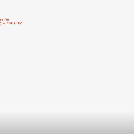
er für
ng & YouTube