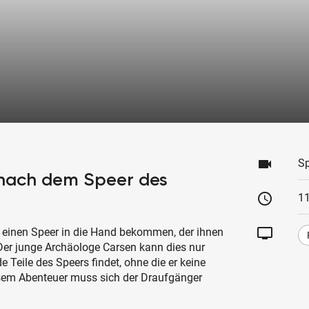
videocam
Sp
 nach dem Speer des
schedule
1
tv
 einen Speer in die Hand bekommen, der ihnen
. Der junge Archäologe Carsen kann dies nur
e Teile des Speers findet, ohne die er keine
esem Abenteuer muss sich der Draufgänger