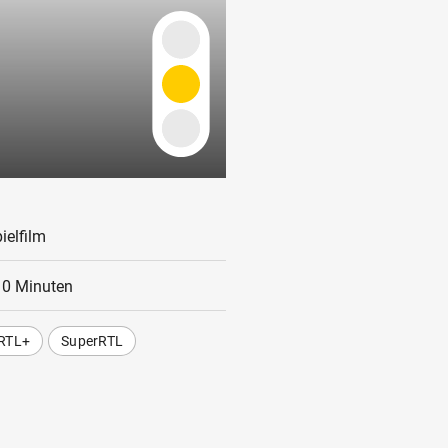
ielfilm
10 Minuten
RTL+
SuperRTL