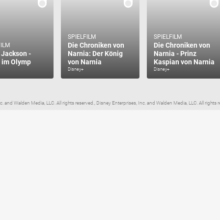
SPIELFILM
SPIELFILM
Die Chroniken von
Die Chroniken von
FILM
 Jackson -
Narnia: Der König
Narnia - Prinz
 im Olymp
von Narnia
Kaspian von Narnia
Disney+
Disney+
nd Walden Media, LLC. All rights reserved., Disney Enterprises, Inc. and Walden Media, LLC. All rights res