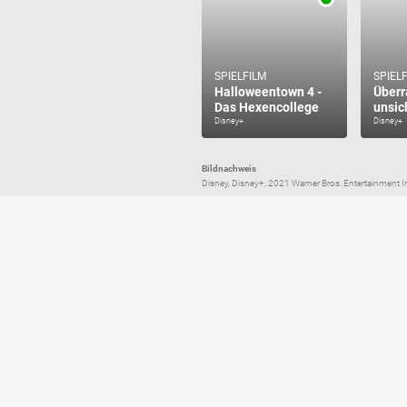
SPIELFILM
SPIEL
Halloweentown 4 -
Über
Das Hexencollege
unsic
Disney+
Disney+
Bildnachweis
Disney, Disney+, 2021 Warner Bros. Entertainment In