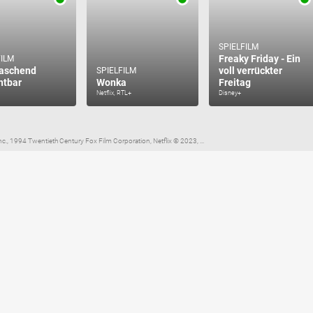
SPIELFILM
Freaky Friday - Ein
FILM
raschend
voll verrückter
SPIELFILM
htbar
Wonka
Freitag
Netflix, RTL+
Disney+
c., 1994 Twentieth Century Fox Film Corporation, Netflix © 2023, ...