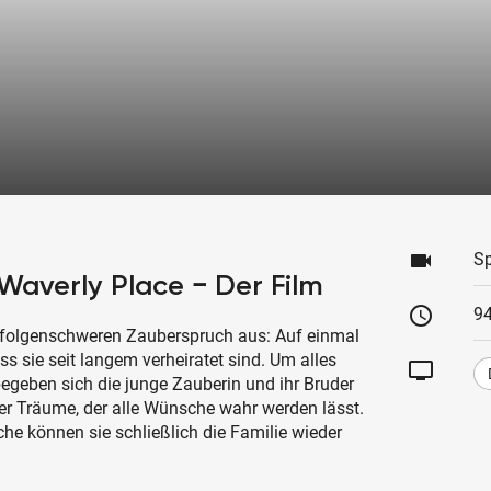
videocam
Sp
Waverly Place − Der Film
schedule
94
n folgenschweren Zauberspruch aus: Auf einmal
ss sie seit langem verheiratet sind. Um alles
tv
egeben sich die junge Zauberin und ihr Bruder
er Träume, der alle Wünsche wahr werden lässt.
che können sie schließlich die Familie wieder