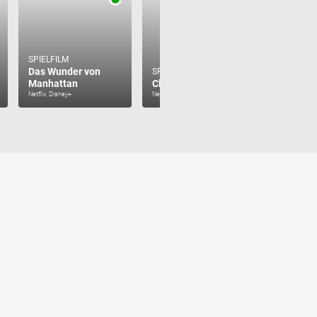
SPIELFILM
SPIELFILM
Das Wunder von
Prinzess
SPIELFILM
Manhattan
Chupa
Schutzp
Netflix, Disney+
Netflix
Disney+, Disn