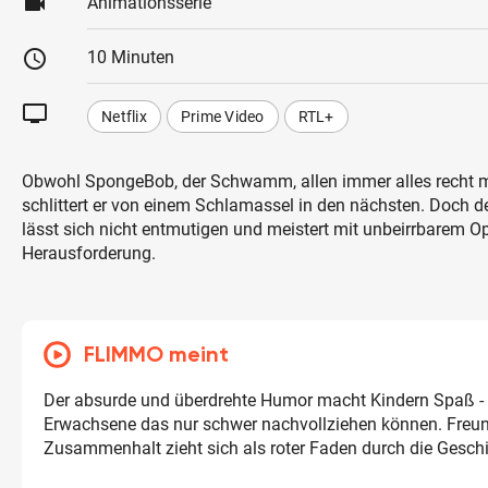
videocam
Animationsserie
schedule
10 Minuten
tv
Netflix
Prime Video
RTL+
Obwohl SpongeBob, der Schwamm, allen immer alles recht 
schlittert er von einem Schlamassel in den nächsten. Doch de
lässt sich nicht entmutigen und meistert mit unbeirrbarem 
Herausforderung.
FLIMMO meint
Der absurde und überdrehte Humor macht Kindern Spaß 
Erwachsene das nur schwer nachvollziehen können. Freu
Zusammenhalt zieht sich als roter Faden durch die Gesch