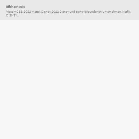
Bildnachweis
ViacomCBS, 2022 Mattel, Disney, 2022 Disney und seine verbundenen Unternehmen, Netflix,
DISNEY...
Elternratgeber für
TV, Streaming & YouTube