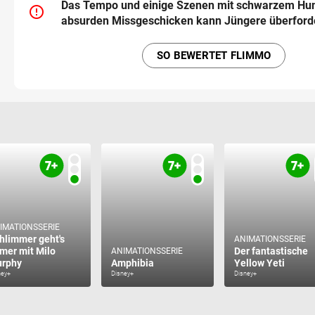
Das Tempo und einige Szenen mit schwarzem Hu
error_outline
absurden Missgeschicken kann Jüngere überford
SO BEWERTET FLIMMO
IMATIONSSERIE
hlimmer geht's
ANIMATIONSSERIE
mer mit Milo
Der fantastische
ANIMATIONSSERIE
rphy
Amphibia
Yellow Yeti
ney+
Disney+
Disney+