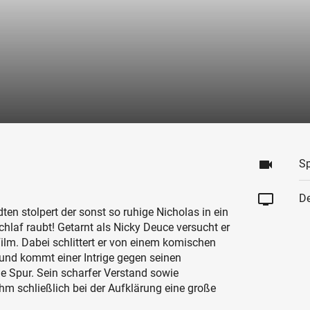
videocam
Sp
tv
De
ten stolpert der sonst so ruhige Nicholas in ein
chlaf raubt! Getarnt als Nicky Deuce versucht er
Film. Dabei schlittert er von einem komischen
nd kommt einer Intrige gegen seinen
e Spur. Sein scharfer Verstand sowie
hm schließlich bei der Aufklärung eine große