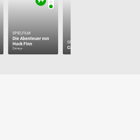
SPIELFILM
Die Abenteuer von
SPIELFILM
SPIELFILM
Huck Finn
Hanni & 
Casper
Disney+
KiKA