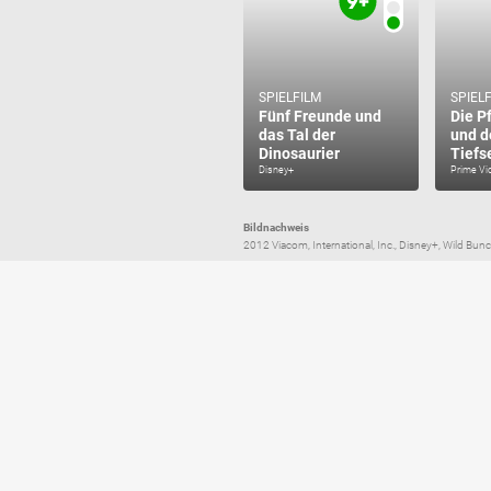
SPIELFILM
SPIEL
Fünf Freunde und
Die P
das Tal der
und d
Dinosaurier
Tiefs
Disney+
Prime Vi
Bildnachweis
2012 Viacom, International, Inc., Disney+, Wild B