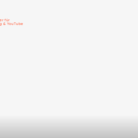
er für
ng & YouTube