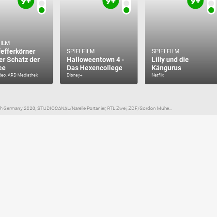
FILM
fefferkörner
SPIELFILM
SPIELFILM
er Schatz der
Halloweentown 4 -
Lilly und die
ee
Das Hexencollege
Kängurus
deo, ARD Mediathek
Disney+
Netflix
unch Germany 2020, STUDIOCANAL/Narelle Portanier, RTL Zwei, ZDF/Gordon Mühe...