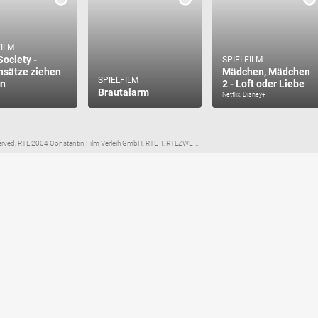
FILM
Society -
SPIELFILM
sätze ziehen
Mädchen, Mädchen
SPIELFILM
an
2 - Loft oder Liebe
Brautalarm
Netflix, Disney+
eserved, RTL 2004 Constantin Film Verleih GmbH, RTL II, RTLZWEI...