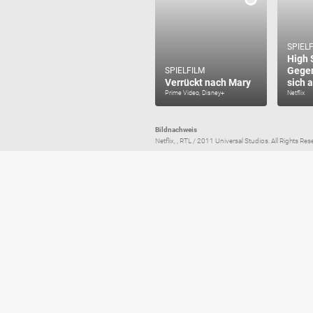
SPIEL
High 
Gegen
SPIELFILM
Verrückt nach Mary
sich 
Prime Video, Disney+
Netflix
Bildnachweis
Netflix, , RTL / 2011 Universal Studios. All Rights R