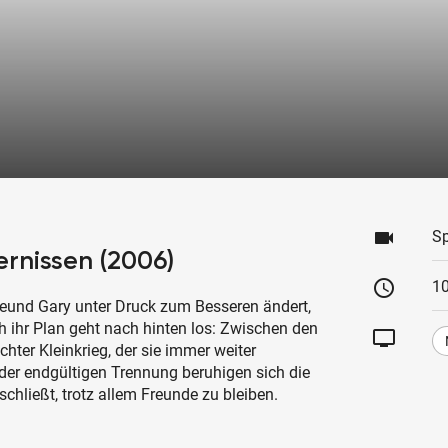
videocam
Sp
rnissen (2006)
schedule
1
Freund Gary unter Druck zum Besseren ändert,
h ihr Plan geht nach hinten los: Zwischen den
tv
chter Kleinkrieg, der sie immer weiter
 der endgültigen Trennung beruhigen sich die
hließt, trotz allem Freunde zu bleiben.