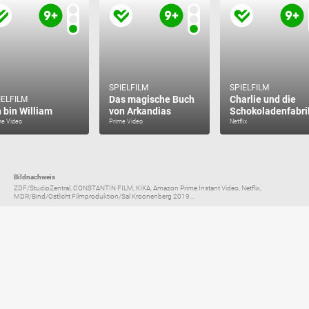
SPIELFILM
SPIELFILM
Das magische Buch
Charlie und die
IELFILM
h bin William
von Arkandias
Schokoladenfabri
me Video
Prime Video
Netflix
Bildnachweis
ZDF/StudioZentral, CONSTANTIN FILM, KIKA, Amazon Prime Instant Video, Netflix,
MDR/Bind/Ostlicht Filmproduktion/Sal Kroonenberg 2019...