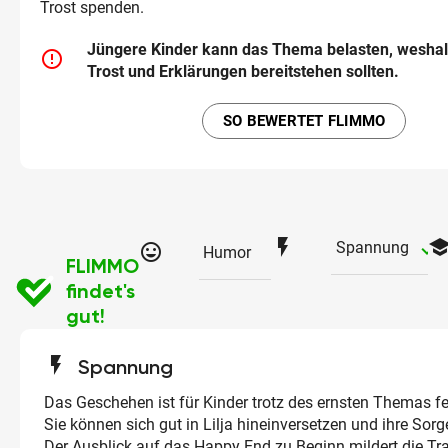
Trost spenden.
Jüngere Kinder kann das Thema belasten, weshalb
error_outline
Trost und Erklärungen bereitstehen sollten.
SO BEWERTET FLIMMO
flash_on
schoo
ch
Spannung
tag_faces
Humor
FLIMMO
findet's
gut!
flash_on
Spannung
Das Geschehen ist für Kinder trotz des ernsten Themas fe
Sie können sich gut in Lilja hineinversetzen und ihre Sor
Der Ausblick auf das Happy End zu Beginn mildert die Tra