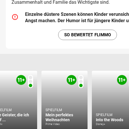
Zusammenhalt und Familie das Wichtigste sind.
Einzelne düstere Szenen können Kinder verunsich
error_outline
Angst machen. Der Humor ist für jüngere Kinder u
SO BEWERTET FLIMMO
IELFILM
SPIELFILM
e Geister, die ich
Mein perfektes
SPIELFILM
f ...
Weihnachten
Into the Woods
lix
Prime Video
Disney+