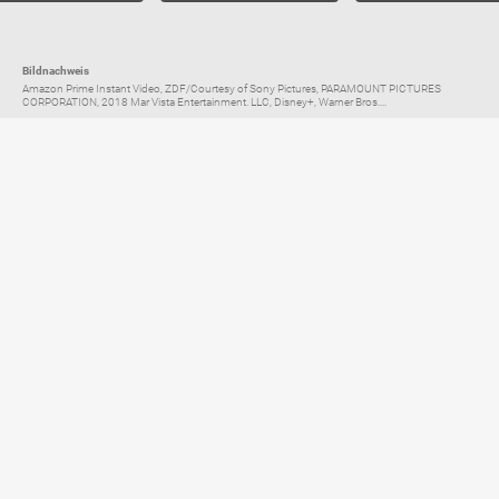
Bildnachweis
Amazon Prime Instant Video, ZDF/Courtesy of Sony Pictures, PARAMOUNT PICTURES
CORPORATION, 2018 Mar Vista Entertainment. LLC, Disney+, Warner Bros....