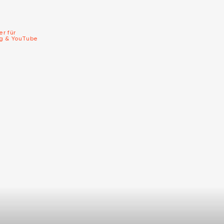
er für
ng & YouTube