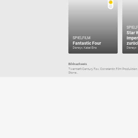
SPIEL
Star 
Imper
SPIELFILM
Fantastic Four
zurüc
Disney+, Kabel Eins
Disney+
Bildnachweis
Twentieth Century Fox, Constantin Film Produktion 
Stone...