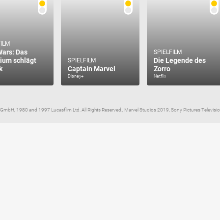
FILM
Wars: Das
SPIELFILM
ium schlägt
Die Legende des
SPIELFILM
k
Captain Marvel
Zorro
Disney+
Netflix
GmbH, 1980 and 1997 Lucasfilm Ltd. All Rights Reserved., Marvel Studios 2019, Sony Pictures Televisio