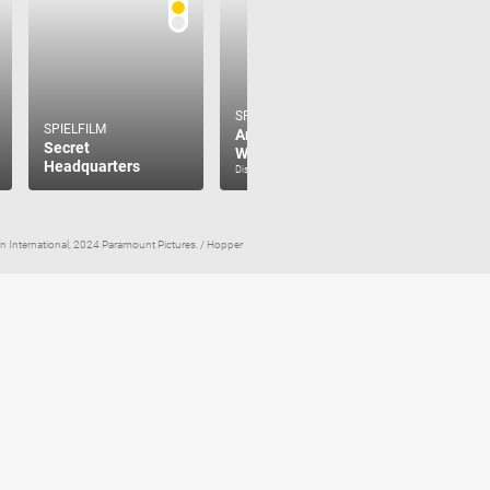
SPIELFILM
SPIELFILM
Ant-Man and the
SPIELFILM
Secret
Wasp
Ant-Man
Headquarters
Disney+
Disney+
n International, 2024 Paramount Pictures. / Hopper