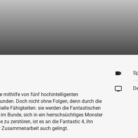
videocam
Sp
tv
De
 mithilfe von fünf hochintelligenten
kunden. Doch nicht ohne Folgen, denn durch die
zielle Fähigkeiten: sie werden die Fantastischen
e im Bunde, sich in ein herrschsüchtiges Monster
 zu zerstören, ist es an die Fantastic 4, ihn
r Zusammenarbeit auch gelingt.