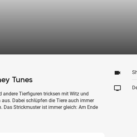
videocam
S
ney Tunes
tv
De
andere Tierfiguren tricksen mit Witz und
n aus. Dabei schlüpfen die Tiere auch immer
en. Das Strickmuster ist immer gleich: Am Ende