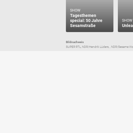
SHOW
Tagesthemen
special: 50 Jahre
SHOW
Sesamstraße
Unle
Bildnachweis
SUPER RTL, NDR/Hendrik Lüders, , NDR/Sesame Wo