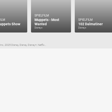
SPIELFILM
Muppets - Most
FILM
SPIELFILM
uppets Show
Wanted
102 Dalmatiner
Disney+
Disney+
c., 2025 Disney, Disney, Disney+, Netflix...