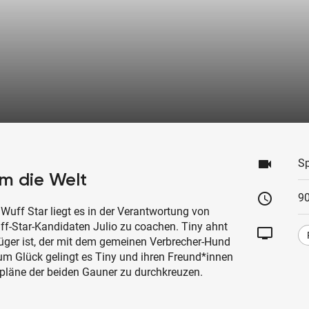
videocam
Sp
um die Welt
schedule
90
 Wuff Star liegt es in der Verantwortung von
-Star-Kandidaten Julio zu coachen. Tiny ahnt
tv
trüger ist, der mit dem gemeinen Verbrecher-Hund
Zum Glück gelingt es Tiny und ihren Freund*innen
epläne der beiden Gauner zu durchkreuzen.