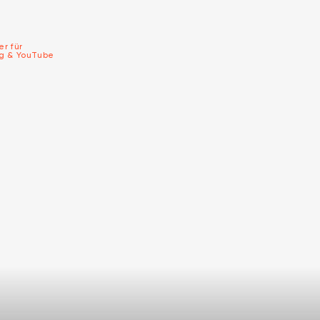
er für
ng & YouTube