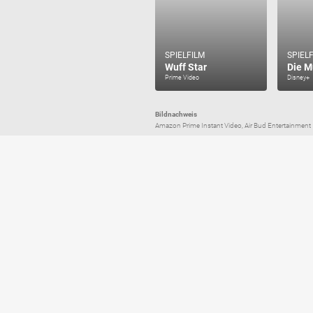
SPIELFILM
SPIEL
Wuff Star
Die M
Prime Video
Disney+
Bildnachweis
Amazon Prime Instant Video, Air Bud Entertainment In