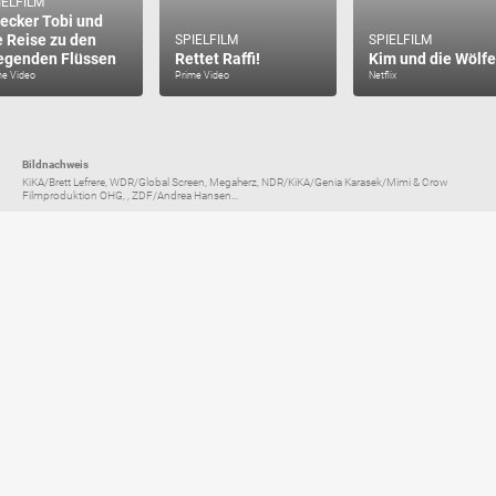
IELFILM
ecker Tobi und
e Reise zu den
SPIELFILM
SPIELFILM
iegenden Flüssen
Rettet Raffi!
Kim und die Wölfe
me Video
Prime Video
Netflix
Bildnachweis
KiKA/Brett Lefrere, WDR/Global Screen, Megaherz, NDR/KiKA/Genia Karasek/Mimi & Crow
Filmproduktion OHG, , ZDF/Andrea Hansen...