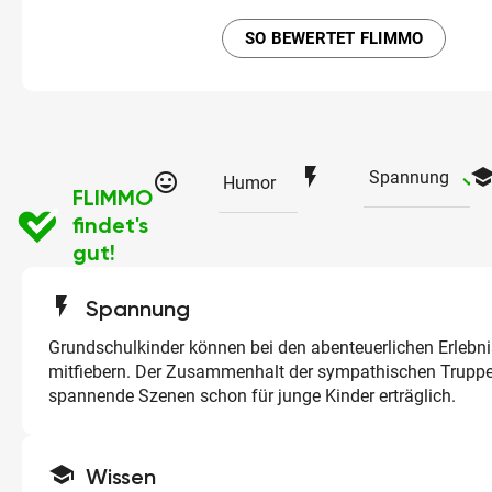
SO BEWERTET FLIMMO
flash_on
schoo
ch
Spannung
tag_faces
Humor
FLIMMO
findet's
gut!
flash_on
Spannung
Grundschulkinder können bei den abenteuerlichen Erlebni
mitfiebern. Der Zusammenhalt der sympathischen Trupp
spannende Szenen schon für junge Kinder erträglich.
school
Wissen