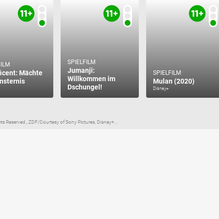
SPIELFILM
FILM
Jumanji:
icent: Mächte
SPIELFILM
Willkommen im
insternis
Mulan (2020)
Dschungel!
Disney+
ights Reserved., ZDF/Courtesy of Sony Pictures, Disney+...