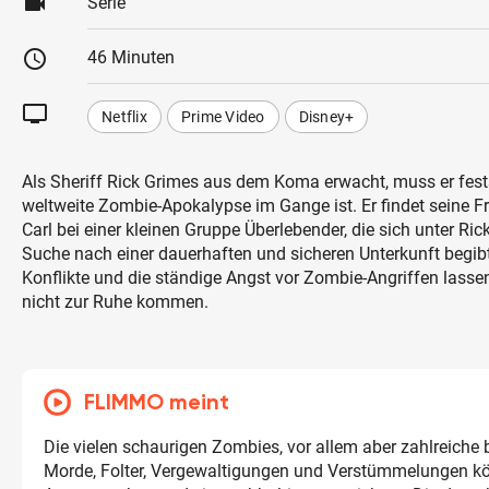
videocam
Serie
schedule
46 Minuten
tv
Netflix
Prime Video
Disney+
Als Sheriff Rick Grimes aus dem Koma erwacht, muss er fests
weltweite Zombie-Apokalypse im Gange ist. Er findet seine F
Carl bei einer kleinen Gruppe Überlebender, die sich unter Ri
Suche nach einer dauerhaften und sicheren Unterkunft begib
Konflikte und die ständige Angst vor Zombie-Angriffen lasse
nicht zur Ruhe kommen.
FLIMMO meint
Die vielen schaurigen Zombies, vor allem aber zahlreiche 
Morde, Folter, Vergewaltigungen und Verstümmelungen k