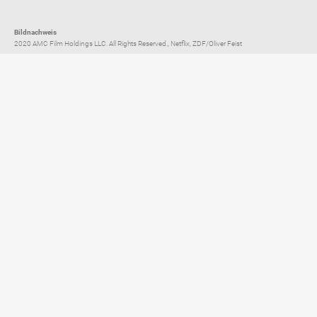
Bildnachweis
2020 AMC Film Holdings LLC. All Rights Reserved., Netflix, ZDF/Oliver Feist
Elternratgeber für
TV, Streaming & YouTube