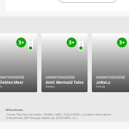
IMATIONSSERIE
ANIMATIONSSERIE
ANIMATIONSSERIE
liebtes Meer
Ariel: Mermaid Tales
JoNaLu
lix
Disney+
KiKA.de
Bildnachweis
, Disney Television Animation, OddBot, Netflix, 2024 DISNEY und seine verbundenen
Unternehmen, ZDF/Scopas Medien AG, 2025 Netflix, Inc....