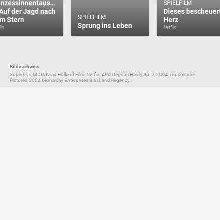
inzessinnentausch
SPIELFILM
 Auf der Jagd nach
Dieses bescheuer
SPIELFILM
m Stern
Herz
Sprung ins Leben
lix
Netflix
Bildnachweis
SuperRTL, MDR/Kaap Holland Film, Netflix, ARD Degeto/Hardy Spitz, 2004 Touchstone
Pictures, 2004 Monarchy Enterprises S.a.r.l. and Regency...