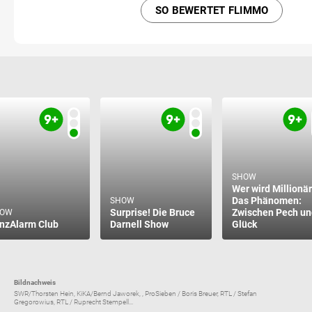
SO BEWERTET FLIMMO
SHOW
Wer wird Millionär
Das Phänomen:
SHOW
Surprise! Die Bruce
Zwischen Pech un
HOW
nzAlarm Club
Darnell Show
Glück
Bildnachweis
SWR/Thorsten Hein, KiKA/Bernd Jaworek, , ProSieben / Boris Breuer, RTL / Stefan
Gregorowius, RTL / Ruprecht Stempell...