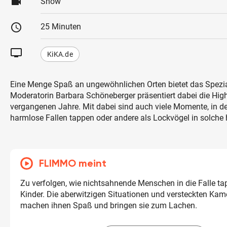
videocam
Show
schedule
25 Minuten
tv
KiKA.de
Eine Menge Spaß an ungewöhnlichen Orten bietet das Spezia
Moderatorin Barbara Schöneberger präsentiert dabei die High
vergangenen Jahre. Mit dabei sind auch viele Momente, in d
harmlose Fallen tappen oder andere als Lockvögel in solche 
FLIMMO meint
Zu verfolgen, wie nichtsahnende Menschen in die Falle ta
Kinder. Die aberwitzigen Situationen und versteckten K
machen ihnen Spaß und bringen sie zum Lachen.