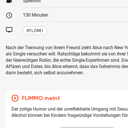
videocam
Spielfilm
schedule
130 Minuten
tv
RTLZWEI
Nach der Trennung von ihrem Freund zieht Alice nach New Yor
als Single versuchen will. Ratschläge bekommt sie von ihre
der feierwütigen Robin, die echte Single-Expertinnen sind. Do
Affären und Dates, bis Alice erkennt, dass das Geheimnis de
darin besteht, sich selbst anzunehmen.
FLIMMO meint
Der zotige Humor und der unreflektierte Umgang mit Sexua
Alkohol können bei Kindern fragwürdige Vorstellungen för