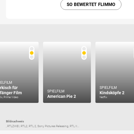
SO BEWERTET FLIMMO
IELFILM
rkisch für
SPIELFILM
SPIELFILM
fänger Film
Kindsköpfe 2
American Pie 2
lix, Prime Video
Netflix
Bildnachweis
, RTLZWEI, RTL2, RTL 2, Sony Pictures Releasing, RTL II...