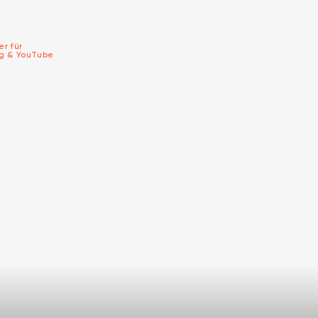
er für
ng & YouTube