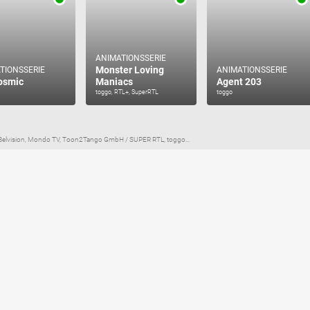
ANIMATIONSSERIE
Monster Loving
TIONSSERIE
ANIMATIONSSERIE
osmic
Maniacs
Agent 203
toggo, RTL+, SuperRTL
toggo
s, Belvision, Mondo TV, Toon2Tango GmbH / SUPER RTL, toggo...