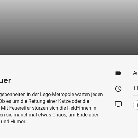
videocam
An
uer
schedule
11
ebenheiten in der Lego-Metropole warten jeden
Ob es um die Rettung einer Katze oder die
tv
Mit Feuereifer stürzen sich die Held*innen in
chen sie manchmal etwas Chaos, am Ende aber
t und Humor.