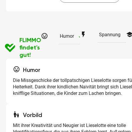
flash_on
schoo
Spannung
tag_faces
checked
Humor
FLIMMO
findet's
gut!
tag_faces
Humor
Die Missgeschicke der tollpatschigen Lieselotte sorgen f
Heiterkeit. Dank ihrer kindlichen Naivität bringt sich Liesel
knifflige Situationen, die Kinder zum Lachen bringen.
escalator_warning
Vorbild
Mit ihrer Kreativität und Neugier ist Lieselotte eine tolle
Identifikationsfigur, die aus ihren Fehlern lernt. Außerdem 