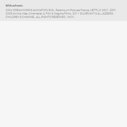
Bildnachweis
2004 DREAMWORKS ANIMATION SKG., Paramount Pictures France, NETFLIX 2021, ZDF/
2008 Anima Vitae, Cinemaker, A. Film & Magma Films., 2011 SILVER ANT & AL JAZEERA
CHILDREN'S CHANNEL. ALL RIGHTS RESERVED., NICK...
Elternratgeber für
TV, Streaming & YouTube