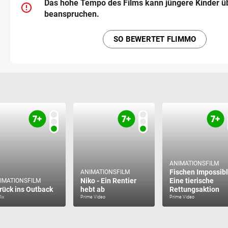
Das hohe Tempo des Films kann jüngere Kinder 
error_outline
beanspruchen.
SO BEWERTET FLIMMO
ANIMATIONSFILM
Fischen Impossibl
ANIMATIONSFILM
Niko - Ein Rentier
Eine tierische
IMATIONSFILM
rück ins Outback
hebt ab
Rettungsaktion
lix
Prime Video
Prime Video