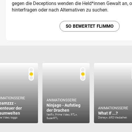
gegen die Deceptions wenden die Held*innen Gewalt an, o
hinterfragen oder nach Alternativen zu suchen.
SO BEWERTET FLIMMO
IMATIONSSERIE
ANIMATIONSSERIE
eamzzz -
Ninjago - Aufstieg
enteuer der
ANIMATIONSSERIE
der Drachen
aumwelten
What If ...?
Netflix, Prime Video, RTL+,
e Video, toggo
Disney+, ARD Mediathek
SuperRTL