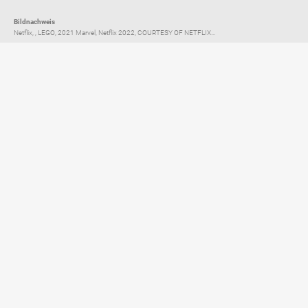
Bildnachweis
Netflix, , LEGO, 2021 Marvel, Netflix 2022, COURTESY OF NETFLIX...
Elternratgeber für
TV, Streaming & YouTube