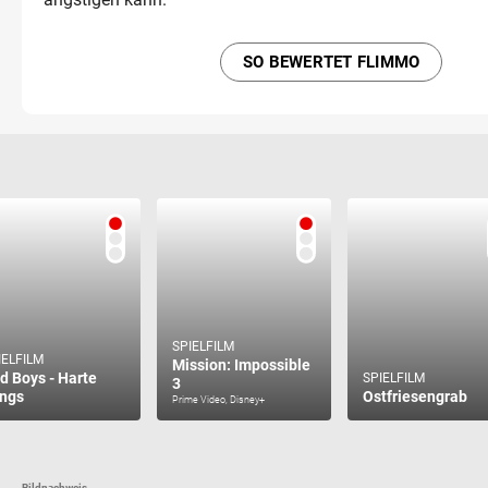
SO BEWERTET FLIMMO
SPIELFILM
IELFILM
Mission: Impossible
d Boys - Harte
SPIELFILM
3
ngs
Ostfriesengrab
Prime Video, Disney+
Bildnachweis