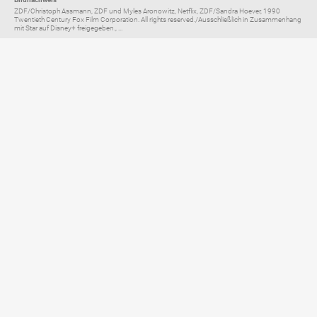
ZDF/Christoph Assmann, ZDF und Myles Aronowitz, Netflix, ZDF/Sandra Hoever, 1990
Twentieth Century Fox Film Corporation. All rights reserved./Ausschließlich in Zusammenhang
mit Star auf Disney+ freigegeben., ...
Elternratgeber für
TV, Streaming & YouTube