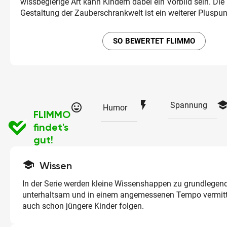
wissbegierige Art kann Kindern dabei ein Vorbild sein. Die 
Gestaltung der Zauberschrankwelt ist ein weiterer Pluspun
SO BEWERTET FLIMMO
flash_on
schoo
Spannung
tag_faces
Humor
FLIMMO
findet's
gut!
school
Wissen
In der Serie werden kleine Wissenshappen zu grundlege
unterhaltsam und in einem angemessenen Tempo vermitt
auch schon jüngere Kinder folgen.