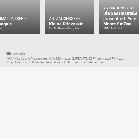
ANIMATIONSSERIE
Die Sesamstraße
präsentiert: Eine
IMATIONSSERIE
ANIMATIONSSERIE
oogals
Kleine Prinzessin
Möhre für Zwei
go
Netflix, Prime Video, Joyn
ARD Mediathek
Bildnachweis
KiKA/Mike Young Productions, KiKA/Millimages, SUPER RTL, ZDF/Illuminated Film Ltd.,
NDR/Uwe Ernst, ZDF/Astley Baker Davies Ltd/Rubber Duck Entertainment...