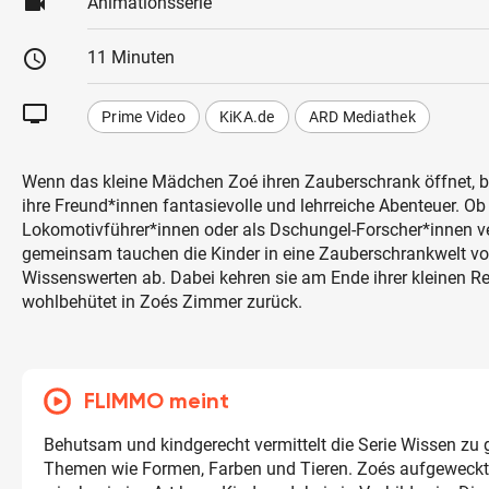
videocam
Animationsserie
schedule
11 Minuten
tv
Prime Video
KiKA.de
ARD Mediathek
Wenn das kleine Mädchen Zoé ihren Zauberschrank öffnet, b
ihre Freund*innen fantasievolle und lehrreiche Abenteuer. Ob
Lokomotivführer*innen oder als Dschungel-Forscher*innen ve
gemeinsam tauchen die Kinder in eine Zauberschrankwelt vo
Wissenswerten ab. Dabei kehren sie am Ende ihrer kleinen R
wohlbehütet in Zoés Zimmer zurück.
FLIMMO meint
Behutsam und kindgerecht vermittelt die Serie Wissen zu
Themen wie Formen, Farben und Tieren. Zoés aufgeweck